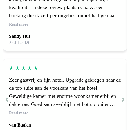
kwaliteit. En deze review plaats ik n.a.v. een
boeking die ik zelf per ongeluk foutief had gemaakt.
Normaliter zou ik het geld kwijt zijn geweest want
Read more
ik kon niet annuleren ( datum van m’n boeking zat
Sandy Huf
dicht op datum van vertrek ) maar dankzij de inzet
22-01-2026
van een lieve medewerker kon de boeking verzet
worden. Nogmaals heel erg bedankt!
★
★
★
★
★
Zeer gastvrij en fijn hotel. Upgrade gekregen naar de
de top suite aan de voorkant van het hotel!
Geweldige kamer met enorme woonkamer erbij en
dakterras. Goed saunaverblijf met hottub buiten
waar we heel wat uren hebben doorgebracht en
Read more
lekkere rug massage van zeer vriendelijke dames
van Baalen
mochten ontvangen. Gezien de kou buiten niet van