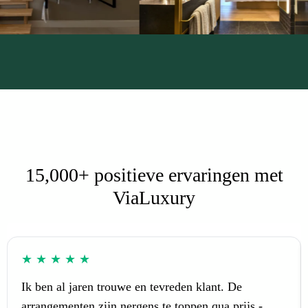
15,000+ positieve ervaringen met
ViaLuxury
★
★
★
★
★
Ik ben al jaren trouwe en tevreden klant. De
arrangementen zijn nergens te toppen qua prijs -