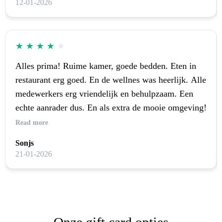
12-01-2026
terrein afgeweest, 24 uur lang lekker ontspannen en
genieten. Dank voor deze mini vakantie.
★
★
★
★
★
Alles prima! Ruime kamer, goede bedden. Eten in
restaurant erg goed. En de wellnes was heerlijk. Alle
medewerkers erg vriendelijk en behulpzaam. Een
echte aanrader dus. En als extra de mooie omgeving!
Read more
Sonjs
21-01-2026