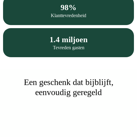
98%
Klanttevredenheid
1.4 miljoen
Tevreden gasten
Een geschenk dat bijblijft,
eenvoudig geregeld
600+ zorgvuldig geselecteerde premium experiences