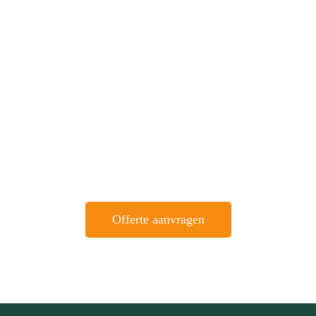
Binnen 1 uur een persoonlijke offerte
Fysiek én digitaal
Offerte aanvragen